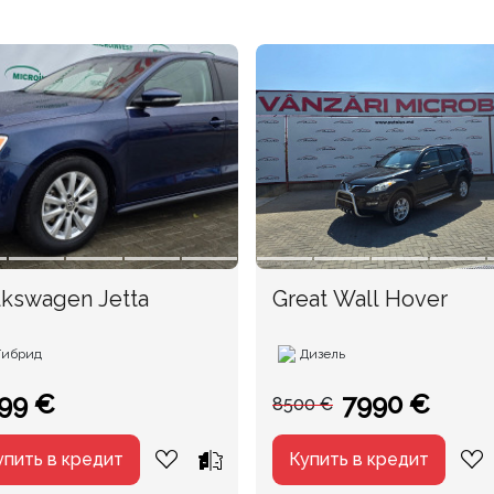
lkswagen Jetta
Great Wall Hover
Гибрид
Дизель
99 €
7990 €
8500 €
упить в кредит
Купить в кредит