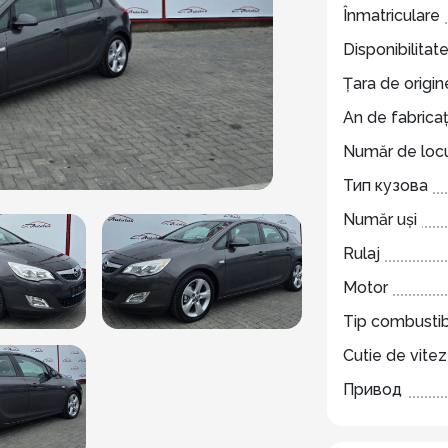
Înmatriculare
Disponibilitat
Țara de origin
An de fabricaț
Număr de locu
Тип кузова
Număr uși
Rulaj
Motor
Tip combustib
Cutie de vite
Привод