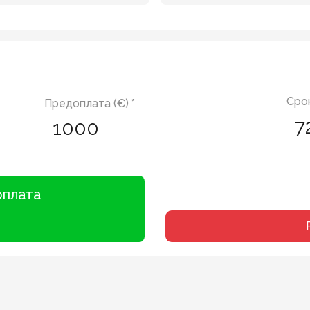
Срок
Предоплата (€) *
оплата