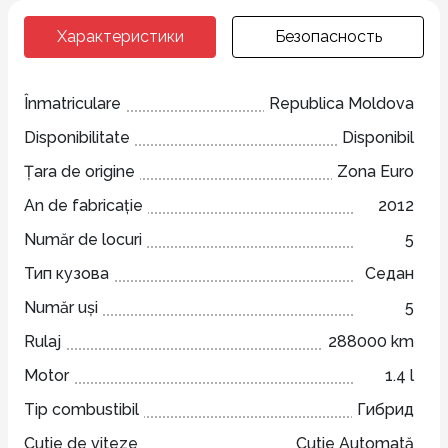
Характеристики
Безопасность
Înmatriculare
Republica Moldova
Disponibilitate
Disponibil
Țara de origine
Zona Euro
An de fabricație
2012
Număr de locuri
5
Тип кузова
Седан
Număr uși
5
Rulaj
288000 km
Motor
1.4 l
Tip combustibil
Гибрид
Cutie de viteze
Cutie Automată