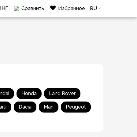
ИНГ
Сравнить
Избранное
RU
ndai
Honda
Land Rover
aru
Dacia
Man
Peugeot