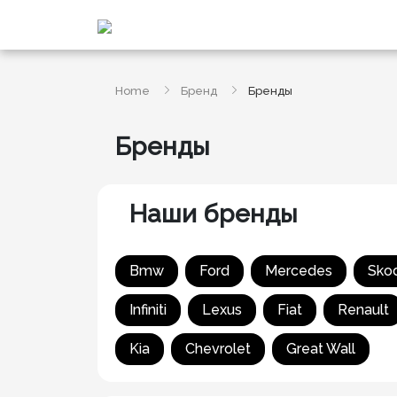
Home
Бренд
Бренды
Бренды
Наши бренды
Bmw
Ford
Mercedes
Sko
Infiniti
Lexus
Fiat
Renault
Kia
Chevrolet
Great Wall