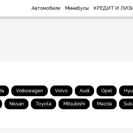
Автомобили
Минибусы
КРЕДИТ И ЛИЗ
da
Volkswagen
Volvo
Audi
Opel
Hyu
Nissan
Toyota
Mitsubishi
Mazda
Sub