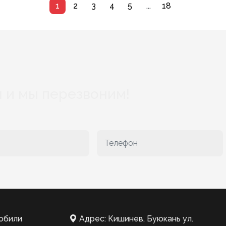
1
2
3
4
5
...
18
 и мы перезвоним!
обили
Адрес: Кишинев, Буюкань ул.