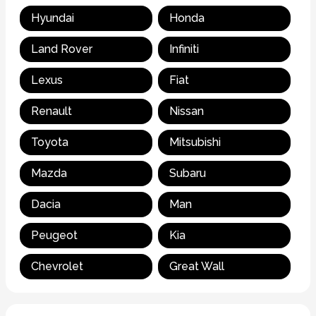
Hyundai
Honda
Land Rover
Infiniti
Lexus
Fiat
Renault
Nissan
Toyota
Mitsubishi
Mazda
Subaru
Dacia
Man
Peugeot
Kia
Chevrolet
Great Wall