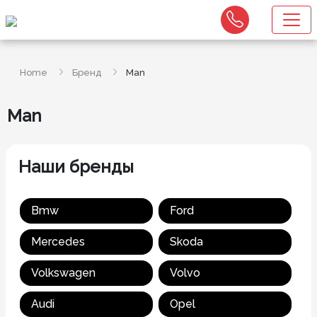
Home
Бренд
Man
Man
Наши бренды
Bmw
Ford
Mercedes
Skoda
Volkswagen
Volvo
Audi
Opel