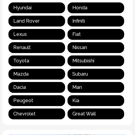
Hyundai
Honda
Land Rover
Infiniti
Lexus
Fiat
Renault
Nissan
Toyota
Mitsubishi
Mazda
Subaru
Dacia
Man
Peugeot
Kia
Chevrolet
Great Wall