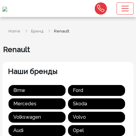
Home
Бренд
Renault
Renault
Наши бренды
Bmw
Ford
Mercedes
Skoda
Volkswagen
Volvo
Audi
Opel