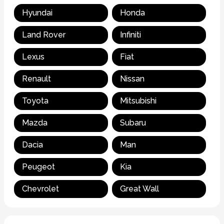
Hyundai
Honda
Land Rover
Infiniti
Lexus
Fiat
Renault
Nissan
Toyota
Mitsubishi
Mazda
Subaru
Dacia
Man
Peugeot
Kia
Chevrolet
Great Wall