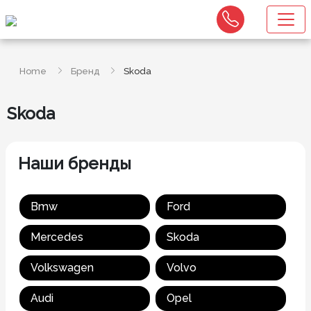
Home
Бренд
Skoda
Skoda
Наши бренды
Bmw
Ford
Mercedes
Skoda
Volkswagen
Volvo
Audi
Opel