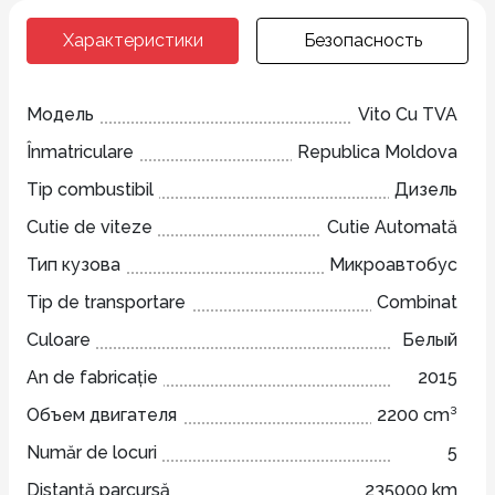
Характеристики
Безопасность
Модель
Vito Cu TVA
Înmatriculare
Republica Moldova
Tip combustibil
Дизель
Cutie de viteze
Cutie Automată
Тип кузова
Микроавтобус
Tip de transportare
Combinat
Culoare
Белый
An de fabricație
2015
Объем двигателя
2200 cm³
Număr de locuri
5
Distanță parcursă
235000 km