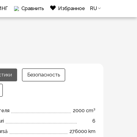
ИНГ
Сравнить
Избранное
RU
стики
Безопасность
теля
2000 cm³
ri
6
ursă
276000 km