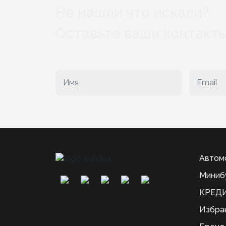
Не нашли что искали?
Оставьте ваши контакты
Автом
Миниб
КРЕДИ
Избра