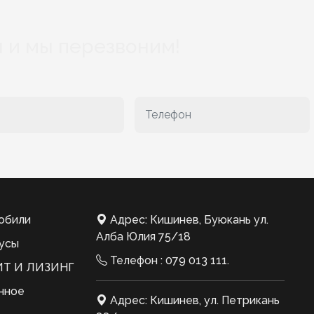
 и мы перезвоним!
обили
Адрес: Кишинев, Буюкань ул.
Алба Юлия 75/18
усы
Телефон :
079 013 111
.
Т И ЛИЗИНГ
нное
Адрес: Кишинев, ул. Петрикань