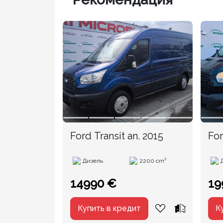
Ford Transit an. 2015
For
20
Дизель
2200 cm³
14990 €
19
Купить в кредит
К