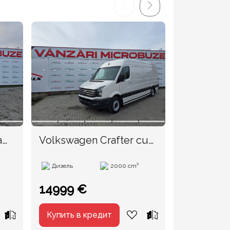
a
Volkswagen Crafter cu
Ford Trans
TVA an. 2017
Дизель
2000 cm³
Дизель
14999 €
7500 €
Купить в кредит
Купить в 