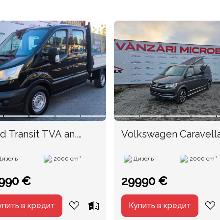
d Transit TVA an.
Volkswagen Caravell
20
an. 2016
Дизель
2000 cm³
Дизель
2000 cm³
990 €
29990 €
упить в кредит
Купить в кредит