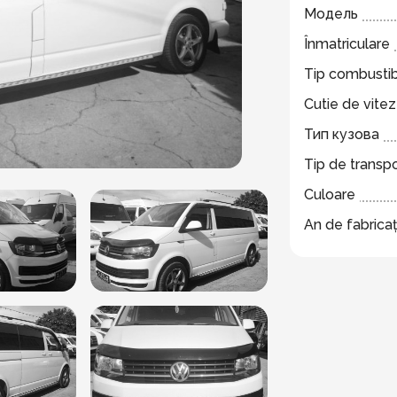
Модель
Înmatriculare
Tip combustib
Cutie de vite
Тип кузова
Tip de transp
Culoare
An de fabricaț