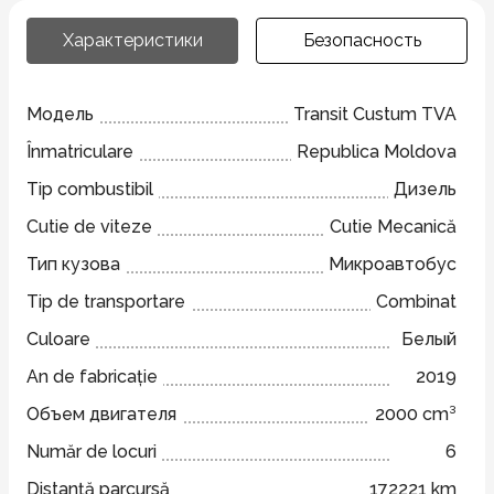
Характеристики
Безопасность
Модель
Transit Custum TVA
Înmatriculare
Republica Moldova
Tip combustibil
Дизель
Cutie de viteze
Cutie Mecanică
Тип кузова
Микроавтобус
Tip de transportare
Combinat
Culoare
Белый
An de fabricație
2019
Объем двигателя
2000 cm³
Număr de locuri
6
Distanță parcursă
172221 km