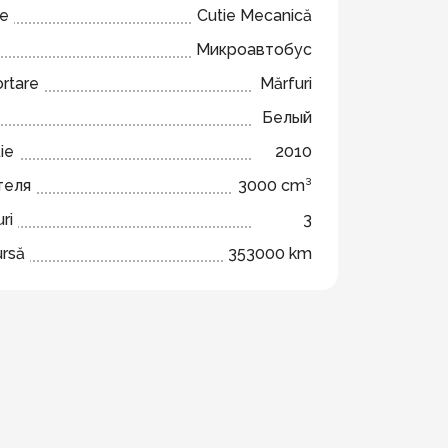
ze
Cutie Mecanică
Микроавтобус
ortare
Mărfuri
Белый
ie
2010
теля
3000 cm³
ri
3
ursă
353000 km