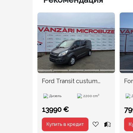
Ford Transit custum
For
TVA
Дизель
2200 cm³
13990 €
79
Купить в кредит
К