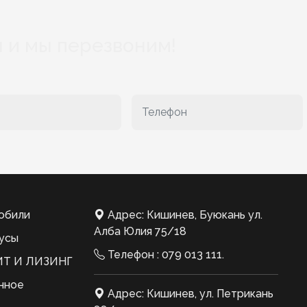
 и мы перезвоним!
обили
Адрес: Кишинев, Буюкань ул.
Алба Юлия 75/18
усы
Телефон :
079 013 111
.
Т И ЛИЗИНГ
нное
Адрес: Кишинев, ул. Петрикань