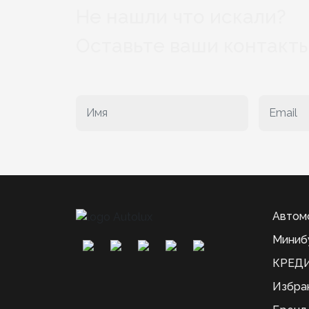
Не нашли что искали?
Оставьте ваши контакты
Автом
Миниб
КРЕДИ
Избра