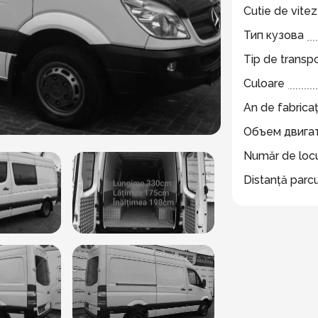
Cutie de vite
Тип кузова
Tip de transp
Culoare
An de fabricaț
Объем двига
Număr de locu
Distanță parc