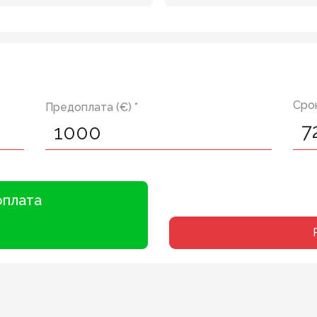
Срок
Предоплата (€) *
оплата