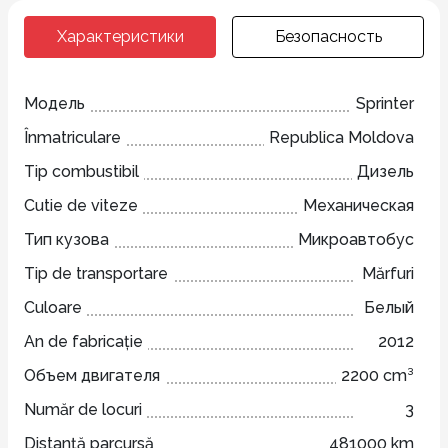
Характеристики
Безопасность
Модель
Sprinter
Înmatriculare
Republica Moldova
Tip combustibil
Дизель
Cutie de viteze
Механическая
Тип кузова
Микроавтобус
Tip de transportare
Mărfuri
Culoare
Белый
An de fabricație
2012
Объем двигателя
2200 cm³
Număr de locuri
3
Distanță parcursă
481000 km