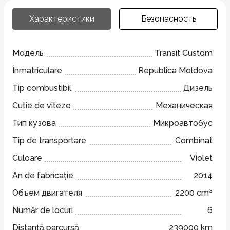
Характеристики
Безопасность
Модель
Transit Custom
Înmatriculare
Republica Moldova
Tip combustibil
Дизель
Cutie de viteze
Механическая
Тип кузова
Микроавтобус
Tip de transportare
Combinat
Culoare
Violet
An de fabricație
2014
Объем двигателя
2200 cm³
Număr de locuri
6
Distanță parcursă
239000 km