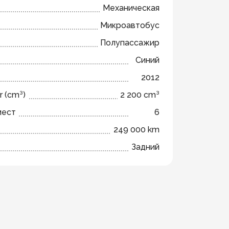
Механическая
Микроавтобус
Полупассажир
Синий
2012
r (cm³)
2 200 cm³
мест
6
249 000 km
Задний