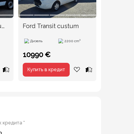
u
Ford Transit custum
Mercedes 
Дизель
2200 cm³
Дизель
10990 €
18990 €
Купить в кредит
Купить в 
 кредита *