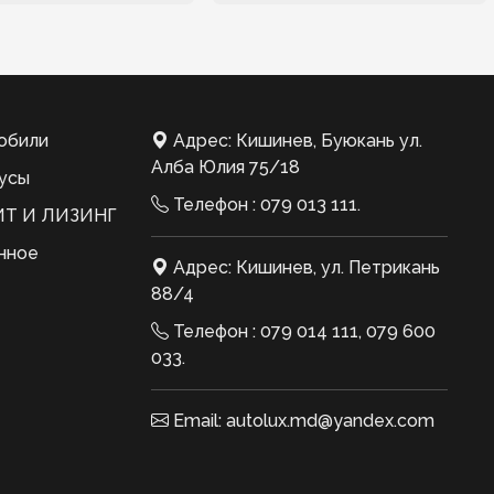
обили
Адрес: Кишинев, Буюкань ул.
Алба Юлия 75/18
усы
Телефон :
079 013 111
.
Т И ЛИЗИНГ
нное
Адрес: Кишинев, ул. Петрикань
88/4
Телефон :
079 014 111
,
079 600
033
.
Email:
autolux.md@yandex.com