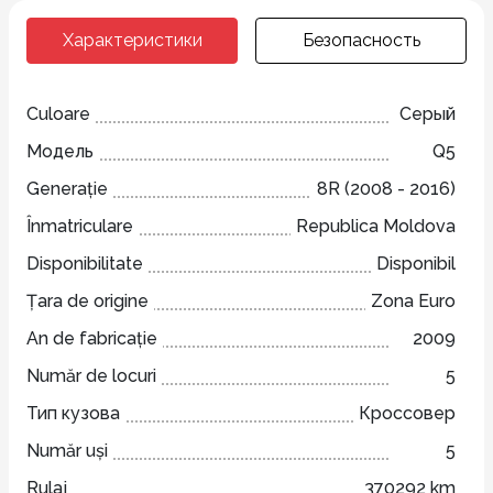
Характеристики
Безопасность
Culoare
Серый
Модель
Q5
Generație
8R (2008 - 2016)
Înmatriculare
Republica Moldova
Disponibilitate
Disponibil
Țara de origine
Zona Euro
An de fabricație
2009
Număr de locuri
5
Тип кузова
Кроссовер
Număr uși
5
Rulaj
370292 km