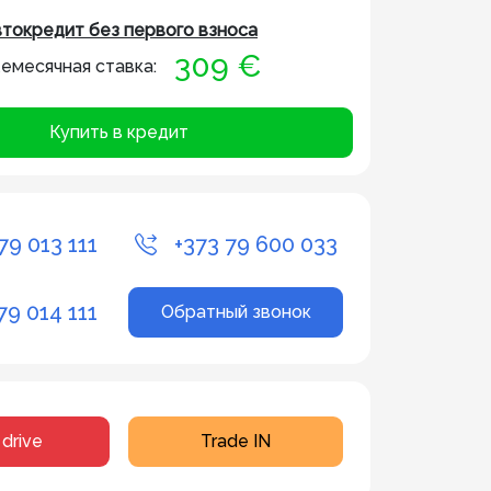
токредит без первого взноса
309 €
емесячная ставка:
Купить в кредит
79 013 111
+373 79 600 033
79 014 111
Обратный звонок
 drive
Trade IN