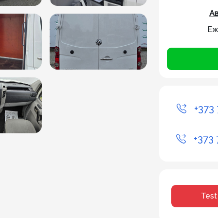
Ав
Еж
+373 
+373 
Test