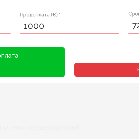
Срок
Предоплата (€) *
оплата
 и мы перезвоним!