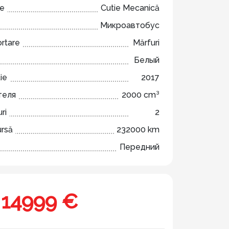
ze
Cutie Mecanică
Микроавтобус
ortare
Mărfuri
Белый
ie
2017
теля
2000 cm³
ri
2
ursă
232000 km
Передний
14999 €