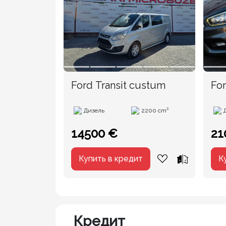
Ford Transit custum
For
20
Дизель
2200 cm³
14500 €
21
Купить в кредит
К
Кредит