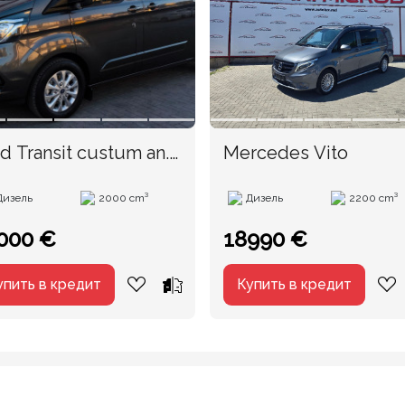
d Transit custum an.
Mercedes Vito
19
Дизель
2000 cm³
Дизель
2200 cm³
000 €
18990 €
упить в кредит
Купить в кредит