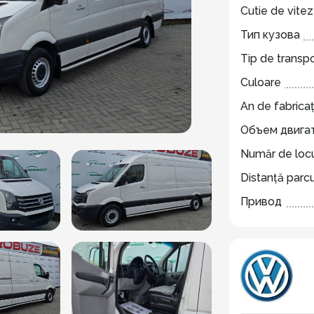
Cutie de vite
Тип кузова
Tip de transp
Culoare
An de fabricaț
Объем двига
Număr de locu
Distanță parc
Привод