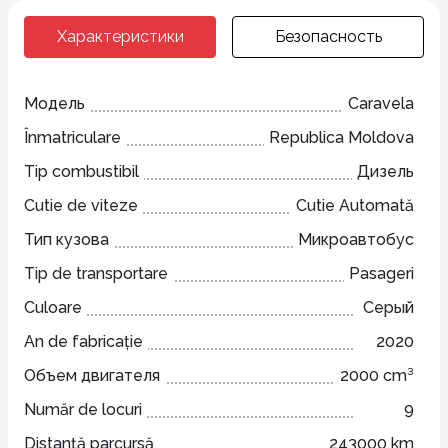
Характеристики
Безопасность
Модель
Caravela
Înmatriculare
Republica Moldova
Tip combustibil
Дизель
Cutie de viteze
Cutie Automată
Тип кузова
Микроавтобус
Tip de transportare
Pasageri
Culoare
Серый
An de fabricație
2020
Объем двигателя
2000 cm³
Număr de locuri
9
Distanță parcursă
243000 km