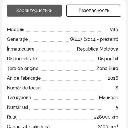
Характеристики
Безопасность
Модель
Vito
Generație
W447 (2014 - prezent)
Înmatriculare
Republica Moldova
Disponibilitate
Disponibil
Țara de origine
Zona Euro
An de fabricație
2016
Număr de locuri
8
Тип кузова
Минивэн
Număr uși
5
Rulaj
228000 km
Capacitate cilindrică
2200 cm³