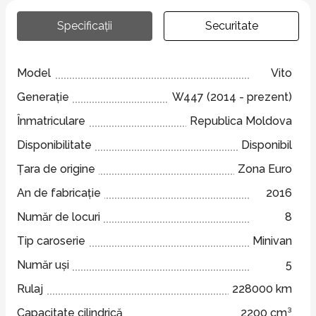
Specificații
Securitate
Model
Vito
Generație
W447 (2014 - prezent)
Înmatriculare
Republica Moldova
Disponibilitate
Disponibil
Țara de origine
Zona Euro
An de fabricație
2016
Număr de locuri
8
Tip caroserie
Minivan
Număr uși
5
Rulaj
228000 km
Capacitate cilindrică
2200 cm³