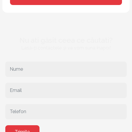
Nu ati găsit ceea ce căutati?
Lasă-ți contactele și va vom suna înapoi!
Trimite