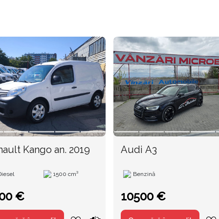
Renault Kango an. 2019
Audi A3
Diesel
1500 cm³
Benzină
00 €
10500 €