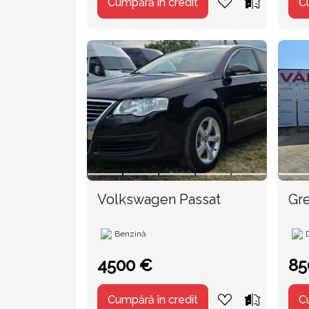
Cumpără în credit
C
Volkswagen Passat
Gre
Benzină
4500 €
85
Cumpără în credit
C