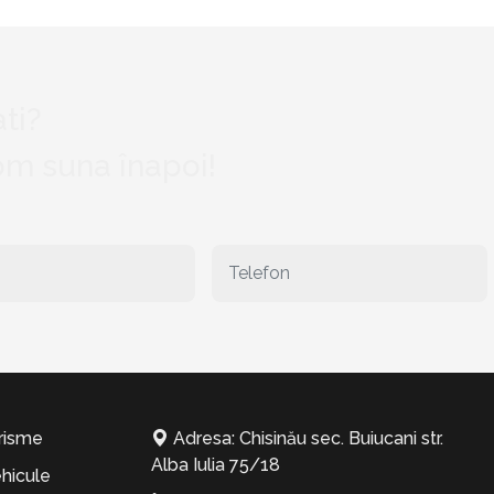
ti?
vom suna înapoi!
risme
Adresa: Chisinău sec. Buiucani str.
Alba Iulia 75/18
hicule