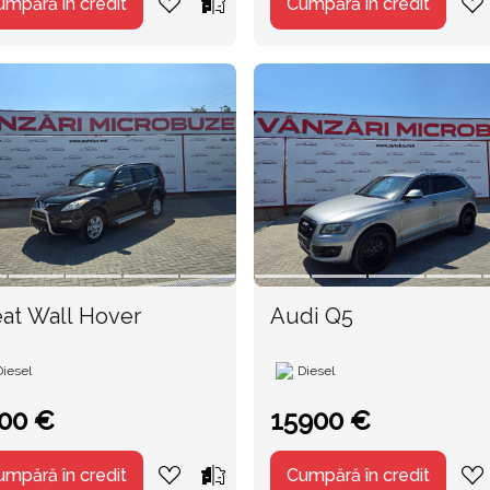
umpără în credit
Cumpără în credit
at Wall Hover
Audi Q5
Diesel
Diesel
00 €
15900 €
umpără în credit
Cumpără în credit