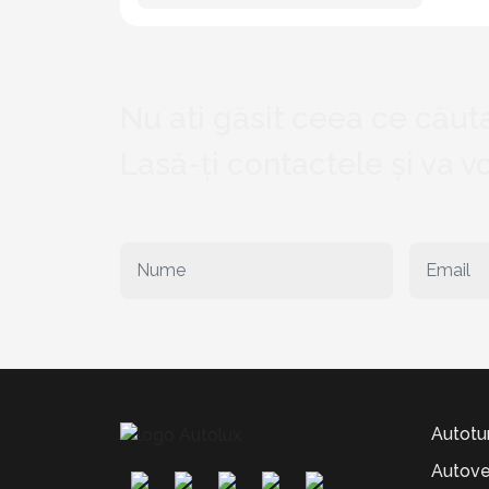
Nu ati găsit ceea ce căuta
Lasă-ți contactele și va 
Autotu
Autove