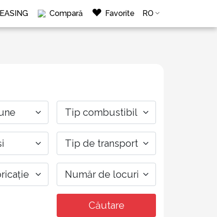
LEASING
Compară
Favorite
RO
Căutare