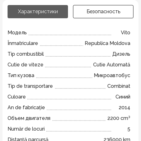
Характеристики
Безопасность
Модель
Vito
Înmatriculare
Republica Moldova
Tip combustibil
Дизель
Cutie de viteze
Cutie Automată
Тип кузова
Микроавтобус
Tip de transportare
Combinat
Culoare
Синий
An de fabricație
2014
Объем двигателя
2200 cm³
Număr de locuri
5
Distanță parcursă
236000 km