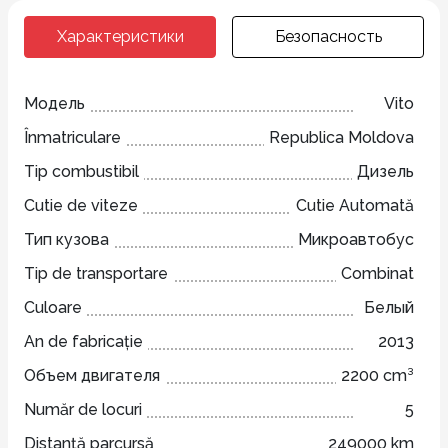
Характеристики
Безопасность
Модель
Vito
Înmatriculare
Republica Moldova
Tip combustibil
Дизель
Cutie de viteze
Cutie Automată
Тип кузова
Микроавтобус
Tip de transportare
Combinat
Culoare
Белый
An de fabricație
2013
Объем двигателя
2200 cm³
Număr de locuri
5
Distanță parcursă
249000 km