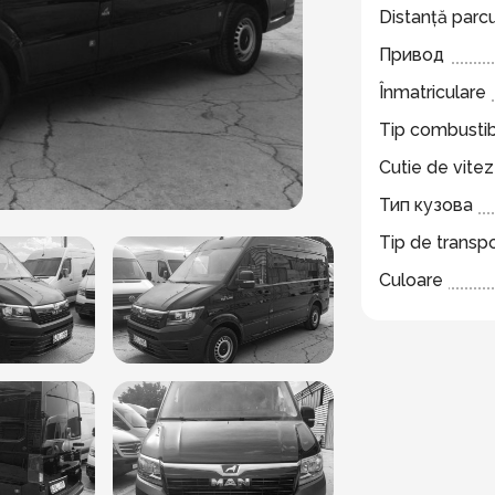
Distanță parc
Привод
Înmatriculare
Tip combustib
Cutie de vite
Тип кузова
Tip de transp
Culoare