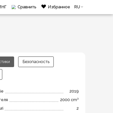
ИНГ
Сравнить
Избранное
RU
стики
Безопасность
ie
2019
теля
2000 cm³
ri
2