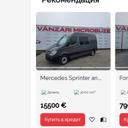
Mercedes Sprinter an.
For
2008
Дизель
3000 cm³
15500 €
79
Купить в кредит
К