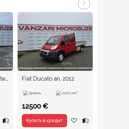
ter
Fiat Ducato an. 2012
Ford Tran
Дизель
2200 cm³
Дизель
12500 €
18990 €
Купить в кредит
Купить в 