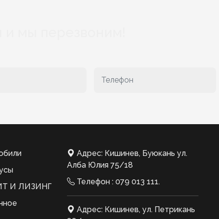
 и мы перезвоним!
обили
Адрес: Кишинев, Буюкань ул.
Алба Юлия 75/18
усы
Телефон :
079 013 111
.
Т И ЛИЗИНГ
нное
Адрес: Кишинев, ул. Петрикань