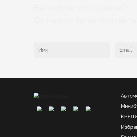
Не нашли что искали?
Оставьте ваши контакты
Автом
Миниб
КРЕДИ
Избра