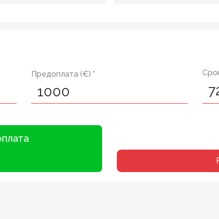
Срок
Предоплата (€) *
оплата
6