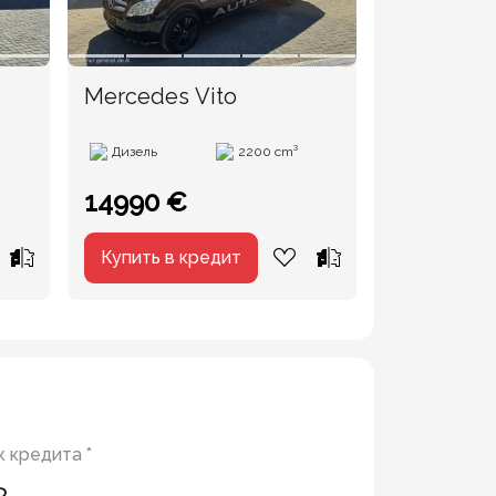
Mercedes Vito
Ford Tran
Дизель
2200 cm³
Дизель
14990 €
14500 €
Купить в кредит
Купить в 
 кредита *