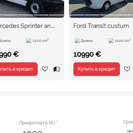
cedes Sprinter an.
Ford Transit custum
17
Дизель
2200 cm³
Дизель
2200 cm³
990 €
10990 €
упить в кредит
Купить в кредит
Срок
Предоплата (€) *