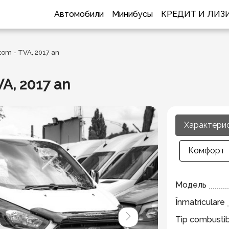
Автомобили
Минибусы
КРЕДИТ И ЛИЗ
stom - TVA, 2017 an
VA, 2017 an
Характери
Комфорт
Модель
Înmatriculare
Tip combustib