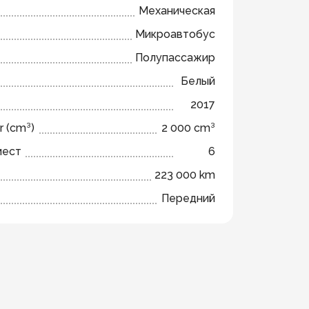
Механическая
Микроавтобус
Полупассажир
Белый
2017
r (cm³)
2 000 cm³
мест
6
223 000 km
Передний