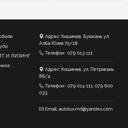
обили
Адрес: Кишинев, Буюкань ул.
Алба Юлия 75/18
усы
Телефон :
079 013 111
.
Т И ЛИЗИНГ
нное
Адрес: Кишинев, ул. Петрикань
88/4
Телефон :
079 014 111
,
079 600
033
.
Email:
autolux.md@yandex.com