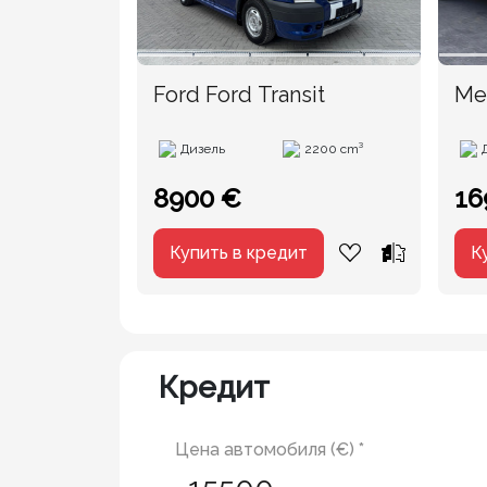
Ford Ford Transit
Mer
20
Дизель
2200 cm³
8900 €
16
Купить в кредит
К
Кредит
Цена автомобиля (€) *