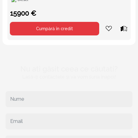
15900 €
Cumpără în credit
Nu ati găsit ceea ce căutati?
Lasă-ți contactele și va vom suna înapoi!