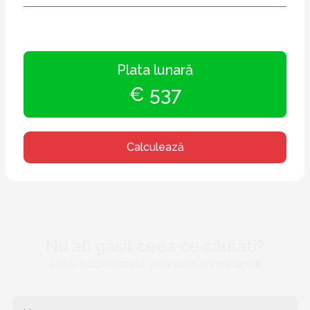
Plata lunară
€ 537
Calculează
Nu ati găsit ceea ce căutati?
Lasă-ți contactele și va vom suna înapoi!