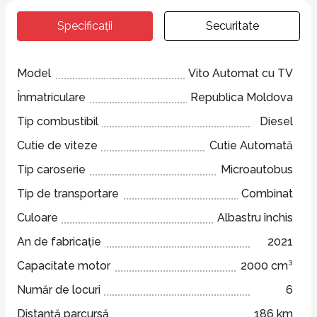
Specificații
Securitate
Model
Vito Automat cu TV
Înmatriculare
Republica Moldova
Tip combustibil
Diesel
Cutie de viteze
Cutie Automată
Tip caroserie
Microautobus
Tip de transportare
Combinat
Culoare
Albastru închis
An de fabricație
2021
Capacitate motor
2000 cm³
Număr de locuri
6
Distanță parcursă
186 km