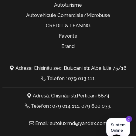
Autoturisme
Autovehicule Comerciale/Microbuse
CREDIT & LEASING
Favorite
Brand
Adresa: Chisinău sec. Buiucani str. Alba Iulia 75/18
Telefon :
079 013 111
.
Adresă: Chișinău str.Perticani 88/4
Telefon :
079 014 111
,
079 600 033
.
Email:
autolux.md@yandex.com