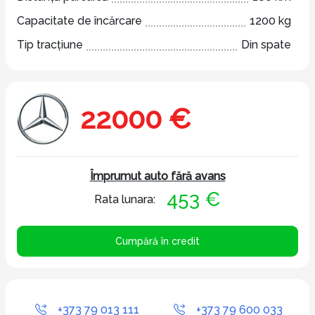
Capacitate de încărcare
1200 kg
Tip tracțiune
Din spate
22000 €
Împrumut auto fără avans
453 €
Rata lunara:
Cumpără în credit
+373 79 013 111
+373 79 600 033