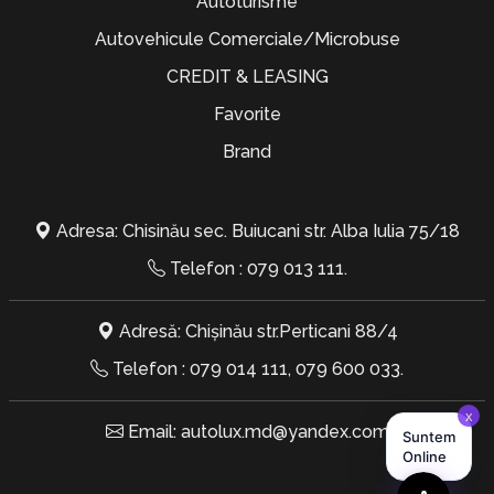
Autoturisme
Autovehicule Comerciale/Microbuse
CREDIT & LEASING
Favorite
Brand
Adresa: Chisinău sec. Buiucani str. Alba Iulia 75/18
Telefon :
079 013 111
.
Adresă: Chișinău str.Perticani 88/4
Telefon :
079 014 111
,
079 600 033
.
Email:
autolux.md@yandex.com