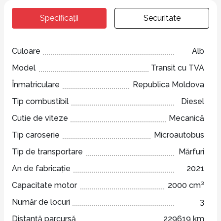
Specificații
Securitate
Culoare
Alb
Model
Transit cu TVA
Înmatriculare
Republica Moldova
Tip combustibil
Diesel
Cutie de viteze
Mecanică
Tip caroserie
Microautobus
Tip de transportare
Mărfuri
An de fabricație
2021
Capacitate motor
2000 cm³
Număr de locuri
3
Distanță parcursă
229619 km