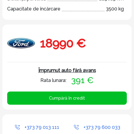
Capacitate de încărcare
3500 kg
18990 €
Împrumut auto fără avans
391 €
Rata lunara:
Cumpără în credit
+373 79 013 111
+373 79 600 033