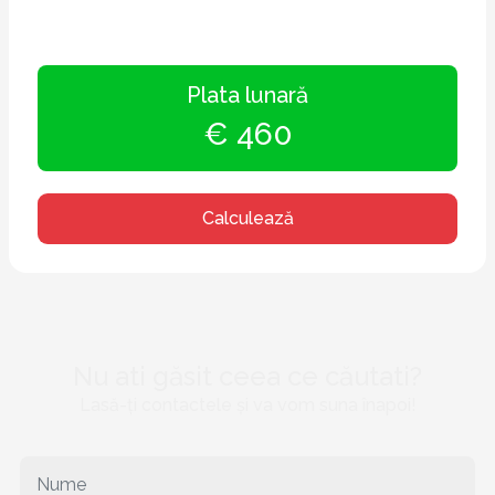
Plata lunară
€ 460
Calculează
Nu ati găsit ceea ce căutati?
Lasă-ți contactele și va vom suna înapoi!