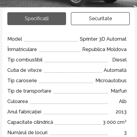
Specificații
Securitate
Model
Sprinter 3D Automat
Înmatriculare
Republica Moldova
Tip combustibil
Diesel
Cutia de viteze
Automată
Tip caroserie
Microautobus
Tip de transportare
Mărfuri
Culoarea
Alb
Anul fabricației
2013
Capacitate cilindrică
3 000 cm³
Numărul de locuri
3