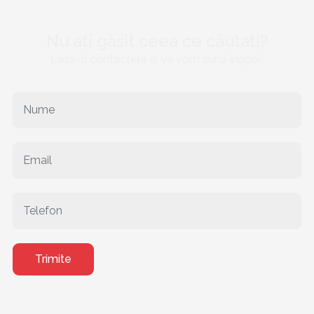
Nu ati găsit ceea ce căutati?
Lasă-ți contactele și va vom suna înapoi!
Trimite