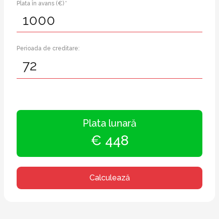
Plata în avans (€) *
Perioada de creditare:
Plata lunară
€ 448
Calculează