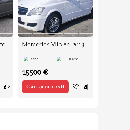
ter
Mercedes Vito an. 2013
Ford Transi
2020
Diesel
2200 cm³
Diesel
15500 €
19990 €
Cumpără în credit
Cumpără în