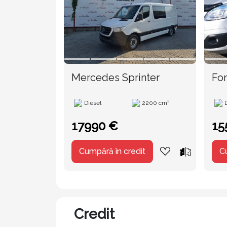
Mercedes Sprinter
For
TVA
Diesel
2200 cm³
17990 €
15
Cumpără în credit
C
Credit