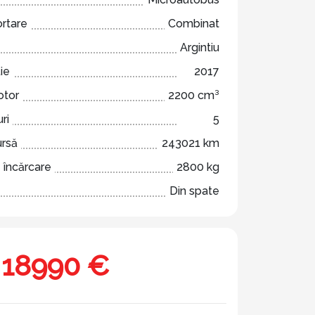
ortare
Combinat
Argintiu
ie
2017
otor
2200 cm³
ri
5
ursă
243021 km
 încărcare
2800 kg
Din spate
18990 €