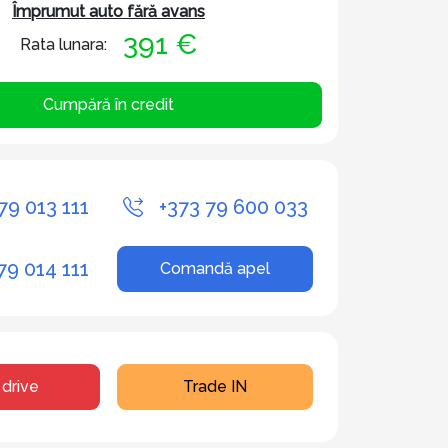
Împrumut auto fără avans
391 €
Rata lunara:
Cumpără în credit
79 013 111
+373 79 600 033
79 014 111
Comandă apel
 drive
Trade IN