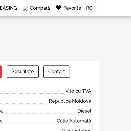
LEASING
Compară
Favorite
RO
Securitate
Confort
Vito cu TVA
Republica Moldova
il
Diesel
ze
Cutie Automată
Microautobus