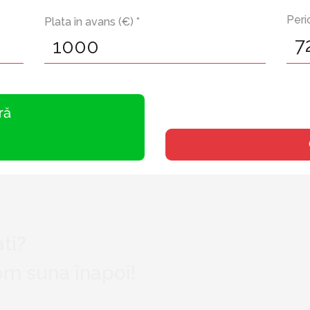
Peri
Plata în avans (€) *
ră
0
ti?
vom suna înapoi!