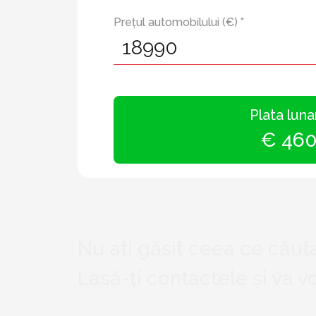
Prețul automobilului (€) *
Plata luna
€ 46
Nu ati găsit ceea ce căuta
Lasă-ți contactele și va 