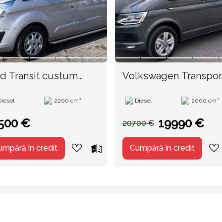
d Transit custum
Volkswagen Transpor
 an. 2015
Cu TVA an. 2015
Diesel
2200 cm³
Diesel
2000 cm³
500 €
19990 €
20700 €
umpără în credit
Cumpără în credit