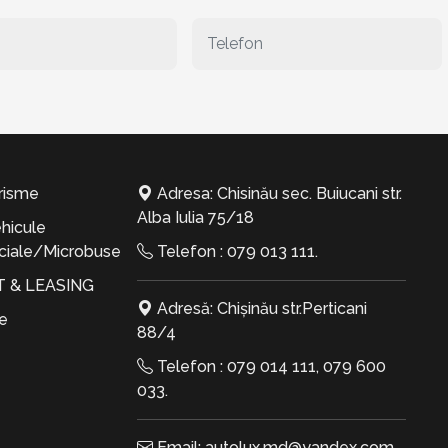
risme
Adresa: Chisinău sec. Buiucani str.
Alba Iulia 75/18
hicule
iale/Microbuse
Telefon :
079 013 111
.
T & LEASING
Adresă: Chișinău str.Perticani
te
88/4
Telefon :
079 014 111
,
079 600
033
.
Email:
autolux.md@yandex.com