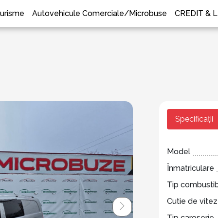
urisme
Autovehicule Comerciale/Microbuse
CREDIT & 
Specificații
Model
Înmatriculare
Tip combustib
Cutie de vite
Tip caroserie