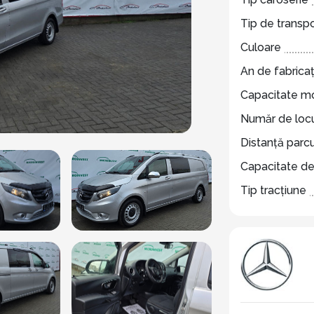
Tip de transp
Culoare
An de fabricaț
Capacitate m
Număr de locu
Distanță parc
Capacitate de
Tip tracțiune