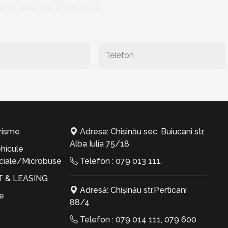
vom suna înapoi!
risme
Adresa: Chisinău sec. Buiucani str.
Alba Iulia 75/18
hicule
iale/Microbuse
Telefon :
079 013 111
.
T & LEASING
Adresă: Chișinău str.Perticani
te
88/4
Telefon :
079 014 111
,
079 600