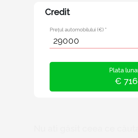
Credit
Prețul automobilului (€) *
Plata luna
€ 716
Nu ati găsit ceea ce căuta