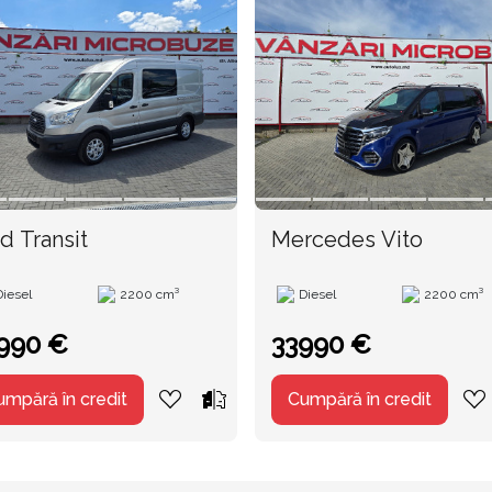
d Transit
Mercedes Vito
Diesel
2200 cm³
Diesel
2200 cm³
990 €
33990 €
umpără în credit
Cumpără în credit