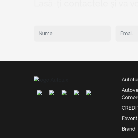
Lasă-ți contactele și va 
Autotu
Autove
Comerc
CREDI
Favori
Brand