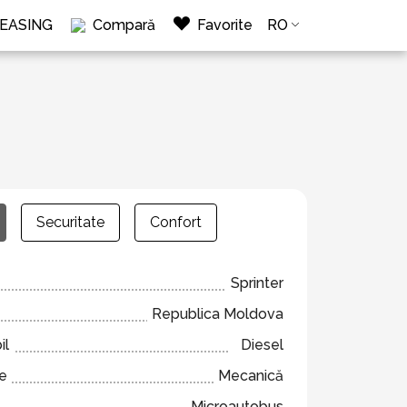
LEASING
Compară
Favorite
RO
Securitate
Confort
Sprinter
Republica Moldova
il
Diesel
ze
Mecanică
Microautobus