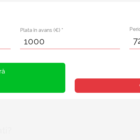
Peri
Plata în avans (€) *
ră
ti?