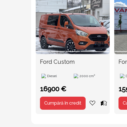
Ford Custom
For
Diesel
2000 cm³
16900 €
15
Cumpără în credit
C