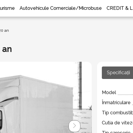
urisme
Autovehicule Comerciale/Microbuse
CREDIT & 
20 an
 an
Specificații
Model
Înmatriculare
Tip combustib
Cutia de vite
Tip caroserie