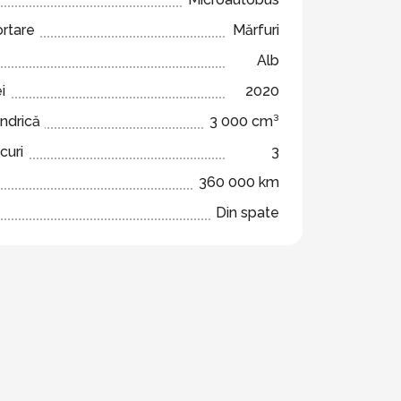
ortare
Mărfuri
Alb
i
2020
indrică
3 000 cm³
curi
3
360 000 km
Din spate