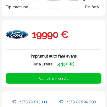
Tip tracțiune
Din față
19990 €
Împrumut auto fără avans
412 €
Rata lunara:
Cumpără în credit
+373 79 013 111
+373 79 600 033