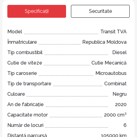
Specificații
Securitate
Model
Transit TVA
Înmatriculare
Republica Moldova
Tip combustibil
Diesel
Cutie de viteze
Cutie Mecanică
Tip caroserie
Microautobus
Tip de transportare
Combinat
Culoare
Negru
An de fabricație
2020
Capacitate motor
2000 cm³
Număr de locuri
6
Distanță parcursă
105000 km