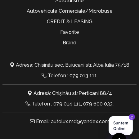
Autoturisme
Autovehicule Comerciale/Microbuse
CREDIT & LEASING
Favorite
Brand
Adresa: Chisinău sec. Buiucani str. Alba Iulia 75/18
Telefon :
079 013 111
.
Adresă: Chișinău str.Perticani 88/4
Telefon :
079 014 111
,
079 600 033
.
Email:
autolux.md@yandex.com