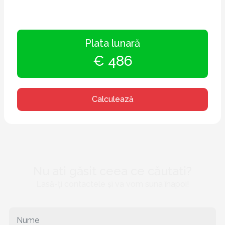
Plata lunară
€ 486
Calculează
Nu ati găsit ceea ce căutati?
Lasă-ți contactele și va vom suna înapoi!