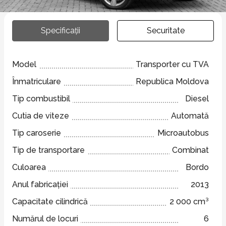
Specificații
Securitate
Model
Transporter cu TVA
Înmatriculare
Republica Moldova
Tip combustibil
Diesel
Cutia de viteze
Automată
Tip caroserie
Microautobus
Tip de transportare
Combinat
Culoarea
Bordo
Anul fabricației
2013
Capacitate cilindrică
2 000 cm³
Numărul de locuri
6