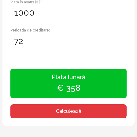
Plata în avans (€) *
Perioada de creditare:
Plata lunară
€ 358
Calculează