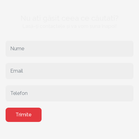
Nu ati găsit ceea ce căutati?
Lasă-ți contactele și va vom suna înapoi!
Trimite