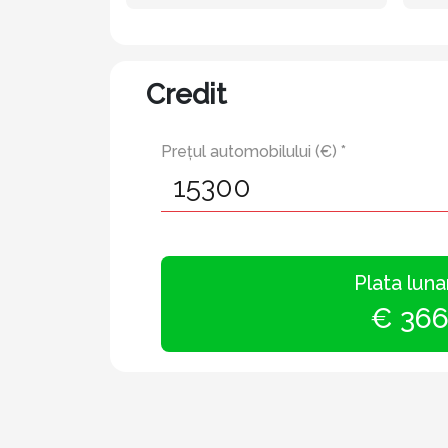
Credit
Prețul automobilului (€) *
Plata luna
€ 36