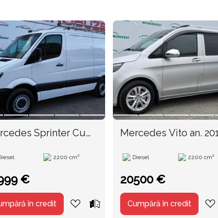
rcedes Sprinter Cu
Mercedes Vito an.
TVA an. 2014
Diesel
2200 cm³
Diesel
2200 cm³
999 €
20500 €
umpără în credit
Cumpără în credit