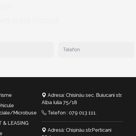
ti?
vom suna înapoi!
risme
Adresa: Chisinău sec. Buiucani str.
Alba Iulia 75/18
hicule
iale/Microbuse
Telefon :
079 013 111
.
T & LEASING
Adresă: Chișinău str.Perticani
te