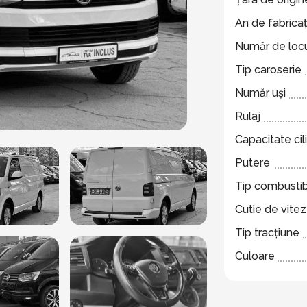
An de fabricaț
Număr de locu
Tip caroserie
Număr uși
Rulaj
Capacitate cil
Putere
Tip combustib
Cutie de vite
Tip tracțiune
Culoare