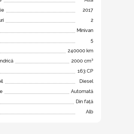
ie
2017
ri
2
Minivan
5
240000 km
indrică
2000 cm³
163 CP
il
Diesel
ze
Automată
Din față
Alb