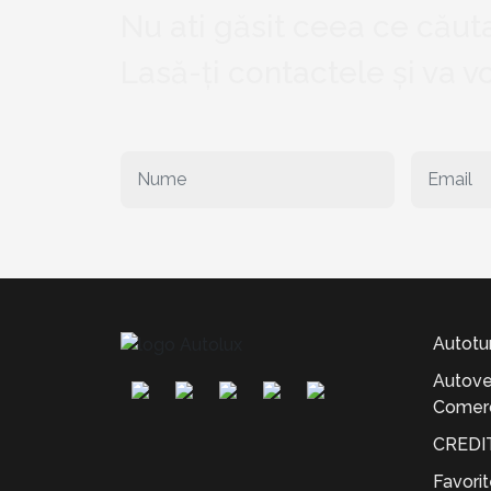
Nu ati găsit ceea ce căuta
Lasă-ți contactele și va 
Autotu
Autove
Comerc
CREDI
Favori