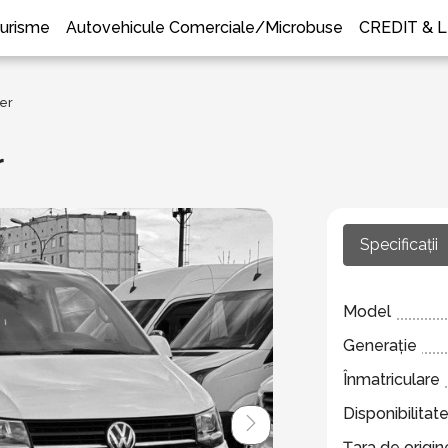
urisme
Autovehicule Comerciale/Microbuse
CREDIT & 
er
r
Specificații
Model
Generație
Înmatriculare
Disponibilitat
Țara de origin