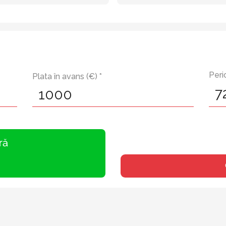
Peri
Plata în avans (€) *
ră
6