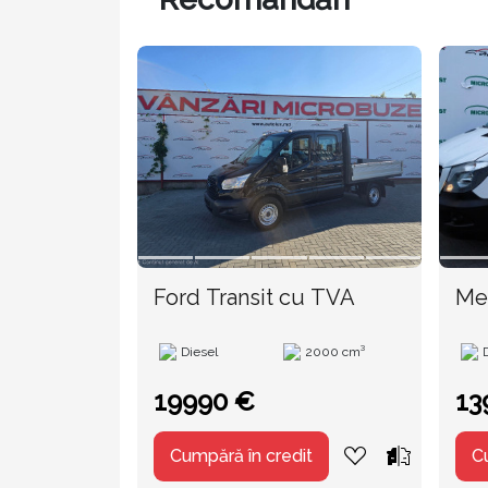
Ford Transit cu TVA
Me
Diesel
2000 cm³
19990 €
13
Cumpără în credit
C