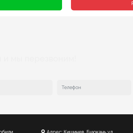
 и мы перезвоним!
обили
Адрес: Кишинев, Буюкань ул.