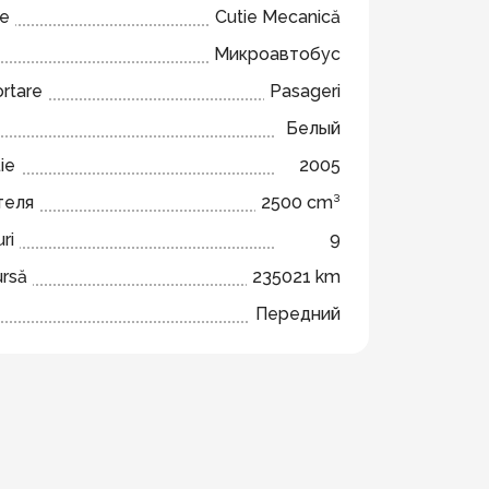
ze
Cutie Mecanică
Микроавтобус
ortare
Pasageri
Белый
ie
2005
теля
2500 cm³
ri
9
ursă
235021 km
Передний