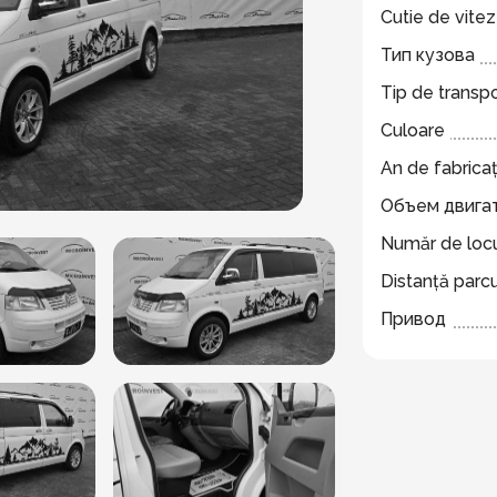
Cutie de vite
Тип кузова
Tip de transp
Culoare
An de fabricaț
Объем двига
Număr de locu
Distanță parc
Привод