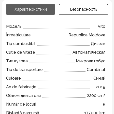
Характеристики
Безопасность
Модель
Vito
Înmatriculare
Republica Moldova
Tip combustibil
Дизель
Cutie de viteze
Автоматическая
Тип кузова
Микроавтобус
Tip de transportare
Combinat
Culoare
Синий
An de fabricație
2019
Объем двигателя
2200 cm³
Număr de locuri
5
Distanță parcursă
177000 km