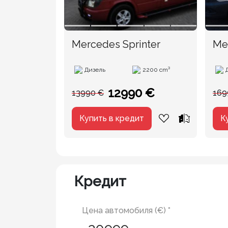
Mercedes Sprinter
Me
Дизель
2200 cm³
12990 €
13990 €
169
Купить в кредит
К
Кредит
Цена автомобиля (€) *