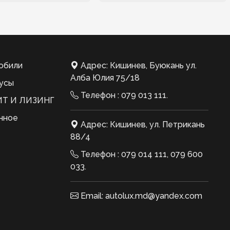
обили
Адрес: Кишинев, Буюкань ул.
Алба Юлия 75/18
усы
Телефон :
079 013 111
.
Т И ЛИЗИНГ
нное
Адрес: Кишинев, ул. Петрикань
88/4
Телефон :
079 014 111
,
079 600
033
.
Email:
autolux.md@yandex.com