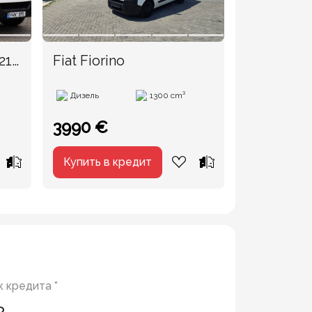
21
Fiat Fiorino
Volkswage
Дизель
1300 cm³
Дизель
3990 €
18990 €
Купить в кредит
Купить в 
 кредита *