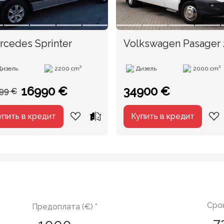
rcedes Sprinter
Volkswagen Pasager 
Locuri
Дизель
2200 cm³
Дизель
2000 cm³
16990 €
34900 €
99 €
упить в кредит
Купить в кредит
Срок
Предоплата (€) *