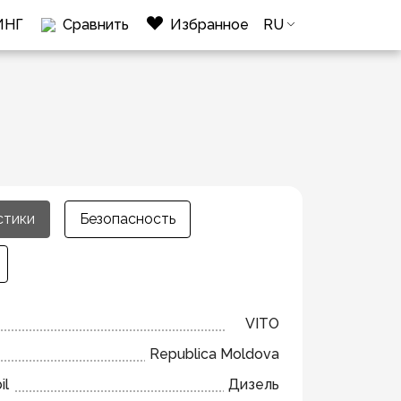
ИНГ
Сравнить
Избранное
RU
стики
Безопасность
VITO
Republica Moldova
il
Дизель