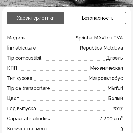
Характеристики
Безопасность
Модель
Sprinter MAXI cu TVA
Înmatriculare
Republica Moldova
Tip combustibil
Дизель
КПП
Механическая
Тип кузова
Микроавтобус
Tip de transportare
Mărfuri
Цвет
Белый
Год выпуска
2017
Capacitate cilindrică
2 200 cm³
Количество мест
3