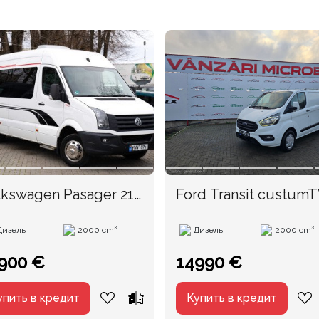
lkswagen Pasager 21
Ford Transit custum
uri
an. 2019
Дизель
2000 cm³
Дизель
2000 cm³
900 €
14990 €
упить в кредит
Купить в кредит