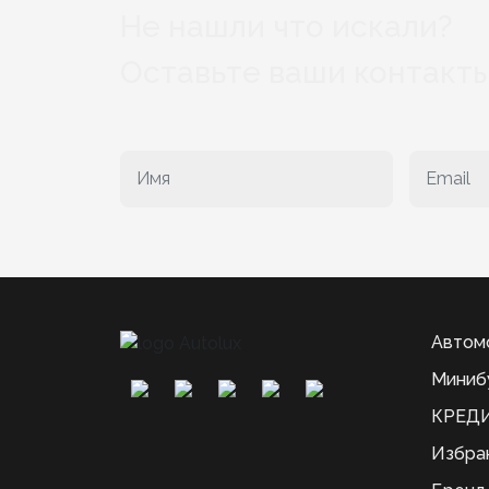
Не нашли что искали?
Оставьте ваши контакты
Автом
Миниб
КРЕДИ
Избра