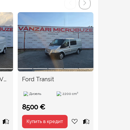
TVA
Ford Transit
Ford Trans
Дизель
2200 cm³
Дизель
8500 €
8500 €
Купить в кредит
Купить в 