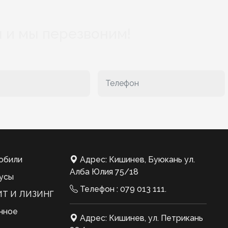
 и мы перезвоним!
обили
Адрес: Кишинев, Буюкань ул.
Алба Юлия 75/18
усы
Телефон :
079 013 111
.
Т И ЛИЗИНГ
нное
Адрес: Кишинев, ул. Петрикань