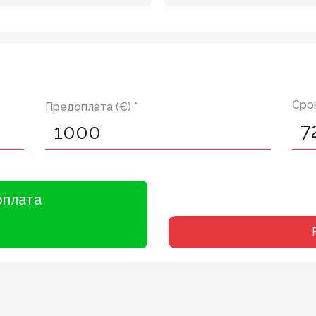
Срок
Предоплата (€) *
оплата