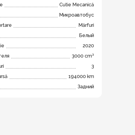
ze
Cutie Mecanică
Микроавтобус
ortare
Mărfuri
Белый
ie
2020
теля
3000 cm³
ri
3
ursă
194000 km
Задний