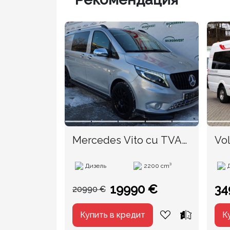
Mercedes Vito cu TVA
Vo
an. 2017
Loc
Дизель
2200 cm³
19990 €
34
20990 €
Купить в кредит
К