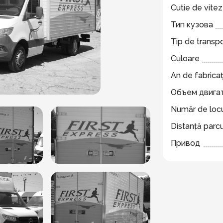
Cutie de vite
Тип кузова
Tip de transp
Culoare
An de fabricaț
Объем двига
Număr de locu
Distanță parc
Привод