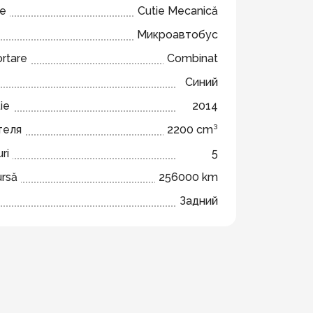
ze
Cutie Mecanică
Микроавтобус
ortare
Combinat
Синий
ie
2014
теля
2200 cm³
ri
5
ursă
256000 km
Задний