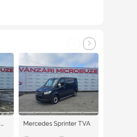
u
Mercedes Sprinter TVA
Mercedes Sp
2008