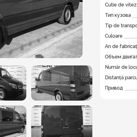
Cutie de vite
Тип кузова
Tip de transp
Culoare
An de fabricaț
Объем двига
Număr de locu
Distanță parc
Привод