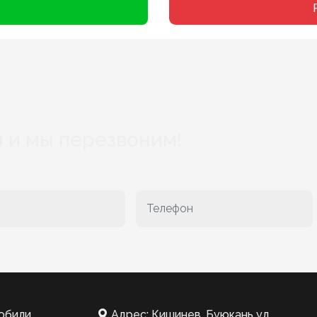
 и мы перезвоним!
обили
Адрес: Кишинев, Буюкань ул.