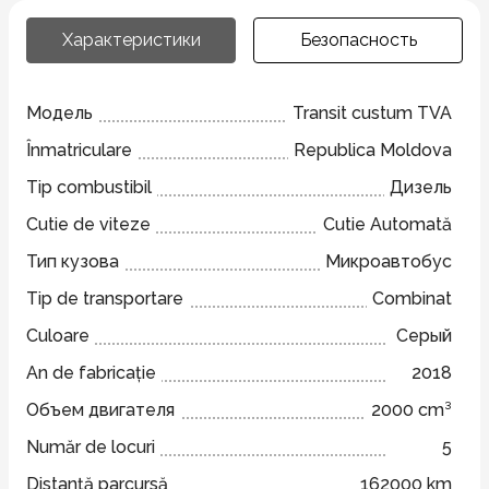
Характеристики
Безопасность
Модель
Transit custum TVA
Înmatriculare
Republica Moldova
Tip combustibil
Дизель
Cutie de viteze
Cutie Automată
Тип кузова
Микроавтобус
Tip de transportare
Combinat
Culoare
Серый
An de fabricație
2018
Объем двигателя
2000 cm³
Număr de locuri
5
Distanță parcursă
162000 km