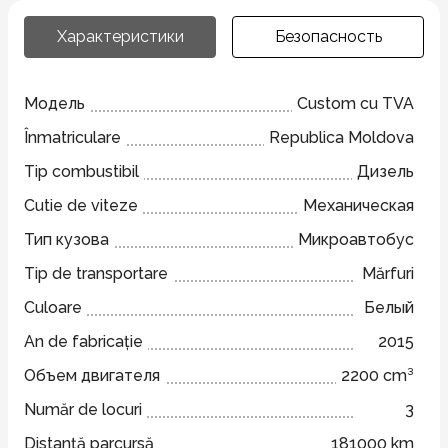
Характеристики
Безопасность
Модель
Custom cu TVA
Înmatriculare
Republica Moldova
Tip combustibil
Дизель
Cutie de viteze
Механическая
Тип кузова
Микроавтобус
Tip de transportare
Mărfuri
Culoare
Белый
An de fabricație
2015
Объем двигателя
2200 cm³
Număr de locuri
3
Distanță parcursă
181000 km