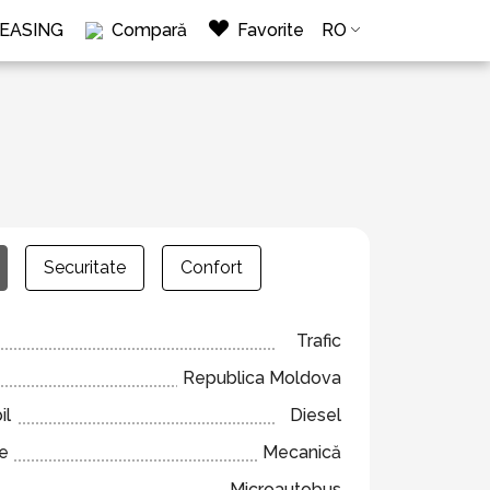
LEASING
Compară
Favorite
RO
Securitate
Confort
Trafic
Republica Moldova
il
Diesel
ze
Mecanică
Microautobus