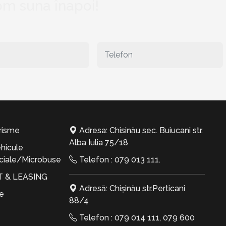
vom suna înapoi!
risme
Adresa: Chisinău sec. Buiucani str.
Alba Iulia 75/18
hicule
iale/Microbuse
Telefon :
079 013 111
.
T & LEASING
Adresă: Chișinău str.Perticani
te
88/4
Telefon :
079 014 111
,
079 600