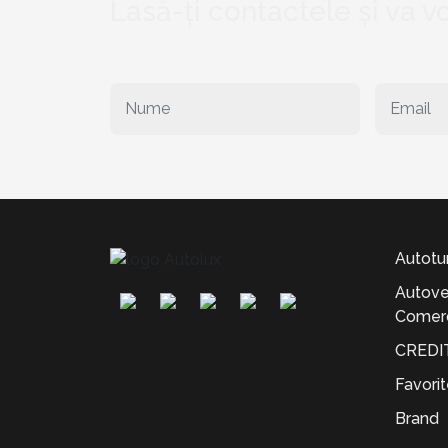
Lasă-ți contactele și va 
Autotu
Autove
Comerc
CREDI
Favori
Brand