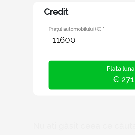
Credit
Prețul automobilului (€) *
Plata luna
€ 271
Nu ati găsit ceea ce căuta