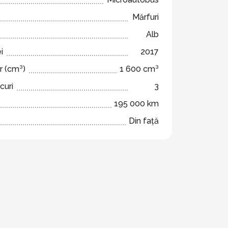
Mărfuri
Alb
i
2017
r (cm³)
1 600 cm³
curi
3
195 000 km
Din față