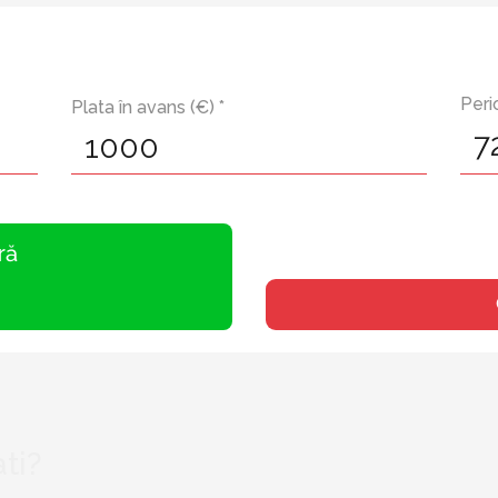
Peri
Plata în avans (€) *
ră
ti?