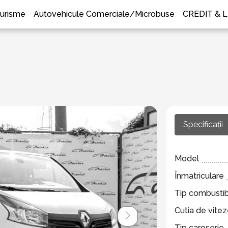
urisme
Autovehicule Comerciale/Microbuse
CREDIT & 
n
Specificații
Model
Înmatriculare
Tip combustib
Cutia de vite
Tip caroserie