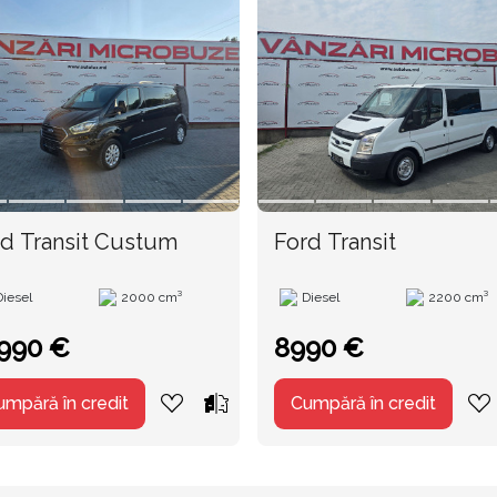
d Transit Custum
Ford Transit
Diesel
2000 cm³
Diesel
2200 cm³
990 €
8990 €
umpără în credit
Cumpără în credit