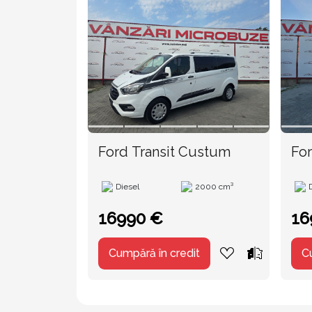
Ford Transit Custum
For
Diesel
2000 cm³
16990 €
16
Cumpără în credit
C