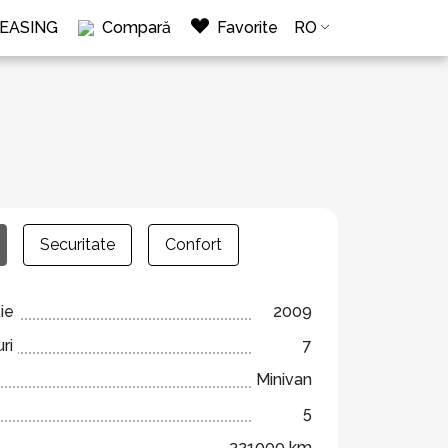
LEASING
Compară
Favorite
RO
Securitate
Confort
ie
2009
ri
7
Minivan
5
321000 km