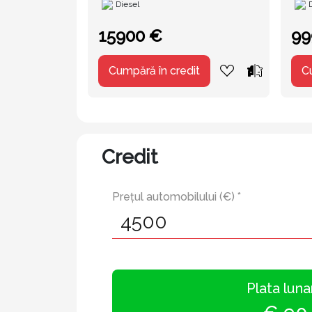
Diesel
15900 €
99
Cumpără în credit
C
Credit
Prețul automobilului (€) *
Plata luna