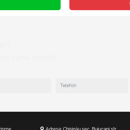
ti?
vom suna înapoi!
risme
Adresa: Chisinău sec. Buiucani str.