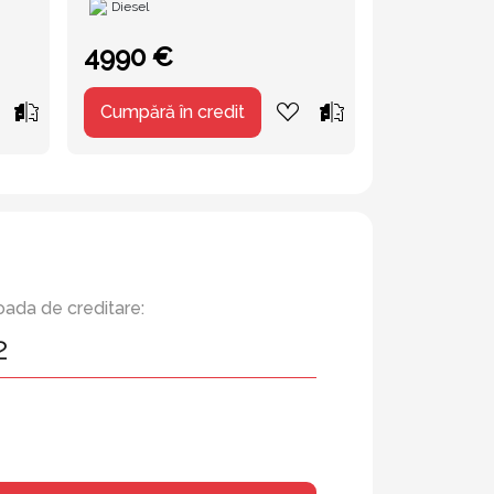
Diesel
Hybrid
4990 €
7999 €
Cumpără în credit
Cumpără în
oada de creditare: