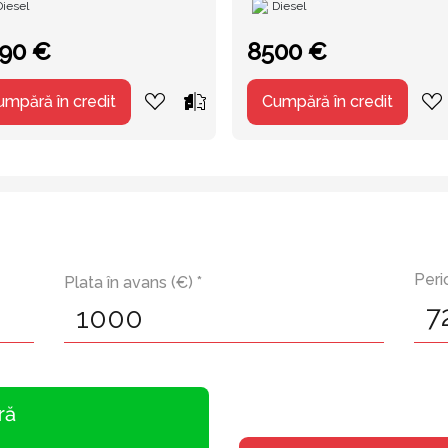
Diesel
Diesel
90 €
8500 €
umpără în credit
Cumpără în credit
Peri
Plata în avans (€) *
ră