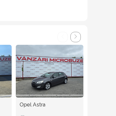
Opel Astra
Volkswage