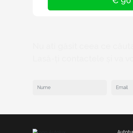
€ 90
Nu ati găsit ceea ce căuta
Lasă-ți contactele și va 
Autotu