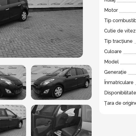
Motor
Tip combustib
Cutie de vite
Tip tracțiune
Culoare
Model
Generație
Înmatriculare
Disponibilitat
Țara de origin