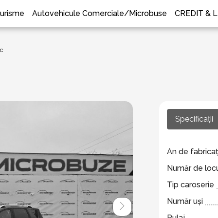
urisme
Autovehicule Comerciale/Microbuse
CREDIT & 
c
Specificații
An de fabricaț
Număr de locu
Tip caroserie
Număr uși
Rulaj