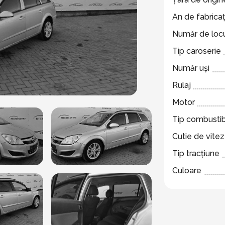
An de fabricaț
Număr de locu
Tip caroserie
Număr uși
Rulaj
Motor
Tip combustib
Cutie de vite
Tip tracțiune
Culoare