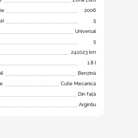
ie
2006
ri
5
Universal
5
241023 km
1.8 l
il
Benzină
ze
Cutie Mecanică
Din față
Argintiu