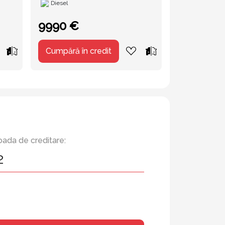
Diesel
Diesel
9990 €
15900 €
Cumpără în credit
Cumpără în
oada de creditare: