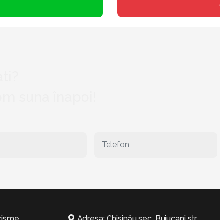
ti?
vom suna înapoi!
risme
Adresa: Chisinău sec. Buiucani str.