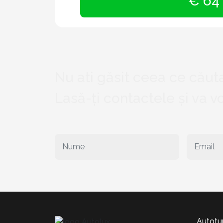
€ 64
Nu ati găsit ceea ce căuta
Lasă-ți contactele și va 
Autotu