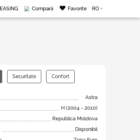
LEASING
Compară
Favorite
RO
Securitate
Confort
Astra
H (2004 - 2010)
Republica Moldova
e
Disponibil
e
Zona Euro