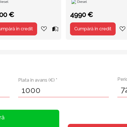
Diesel
Diesel
00 €
4990 €
umpără în credit
Cumpără în credit
Peri
Plata în avans (€) *
ră