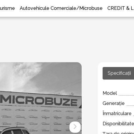
urisme
Autovehicule Comerciale/Microbuse
CREDIT & 
Specificații
Model
Generație
Înmatriculare
Disponibilitat
Țara de origin