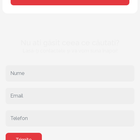
Nu ati găsit ceea ce căutati?
Lasă-ți contactele și va vom suna înapoi!
Trimite