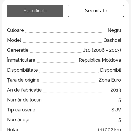
Specificații
Securitate
Culoare
Negru
Model
Qashqai
Generație
J10 (2006 - 2013)
Înmatriculare
Republica Moldova
Disponibilitate
Disponibil
Țara de origine
Zona Euro
An de fabricație
2013
Număr de locuri
5
Tip caroserie
SUV
Număr uși
5
Rulaj
141002 km