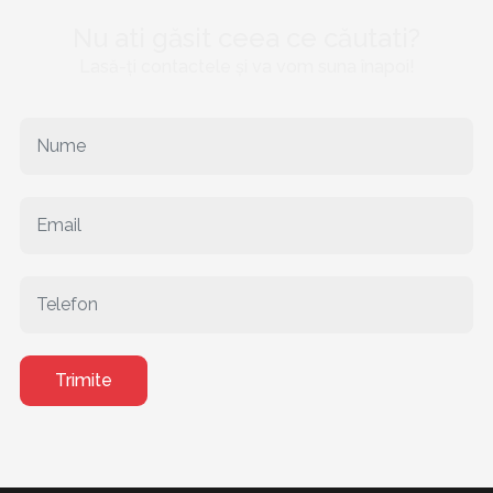
Nu ati găsit ceea ce căutati?
Lasă-ți contactele și va vom suna înapoi!
Trimite