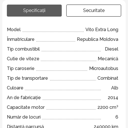
Specificații
Securitate
Model
Vito Extra Long
Înmatriculare
Republica Moldova
Tip combustibil
Diesel
Cutie de viteze
Mecanică
Tip caroserie
Microautobus
Tip de transportare
Combinat
Culoare
Alb
An de fabricație
2014
Capacitate motor
2200 cm³
Număr de locuri
6
Distanță parcursă
240000 km