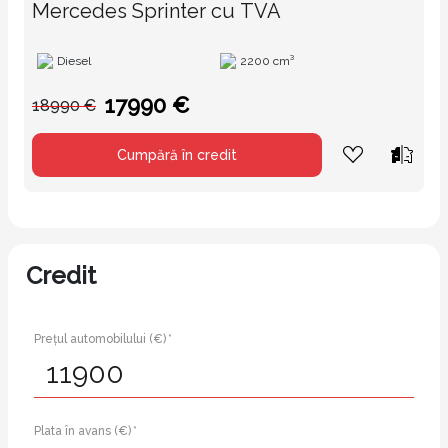
Mercedes Sprinter cu TVA
Diesel
2200 cm³
17990 €
18990 €
Cumpără în credit
Credit
Prețul automobilului (€) *
Plata în avans (€) *