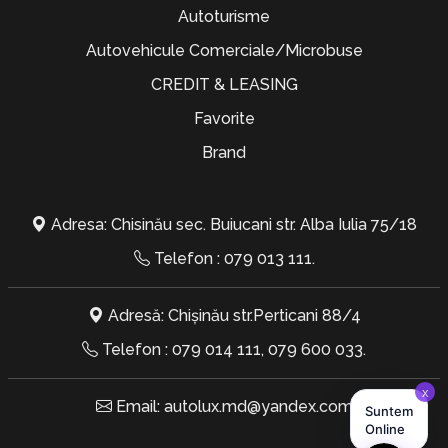
Autoturisme
Autovehicule Comerciale/Microbuse
CREDIT & LEASING
Favorite
Brand
Adresa: Chisinău sec. Buiucani str. Alba Iulia 75/18
Telefon :
079 013 111
.
Adresă: Chișinău str.Perticani 88/4
Telefon :
079 014 111
,
079 600 033
.
Email:
autolux.md@yandex.com