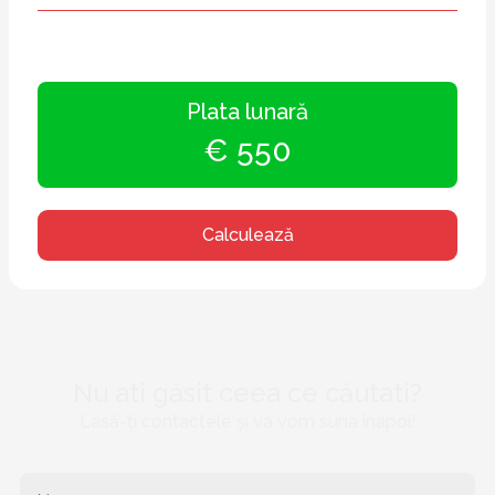
Plata lunară
€ 550
Calculează
Nu ati găsit ceea ce căutati?
Lasă-ți contactele și va vom suna înapoi!