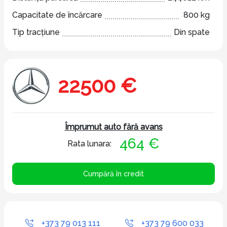
Capacitate de încărcare
800 kg
Tip tracțiune
Din spate
22500 €
Împrumut auto fără avans
464 €
Rata lunara:
Cumpără în credit
+373 79 013 111
+373 79 600 033