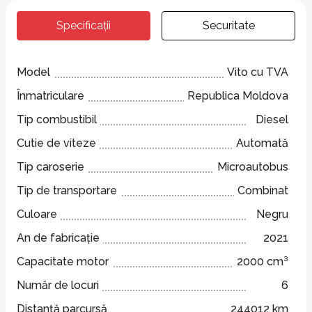
Specificații
Securitate
Model
Vito cu TVA
Înmatriculare
Republica Moldova
Tip combustibil
Diesel
Cutie de viteze
Automată
Tip caroserie
Microautobus
Tip de transportare
Combinat
Culoare
Negru
An de fabricație
2021
Capacitate motor
2000 cm³
Număr de locuri
6
Distanță parcursă
244012 km