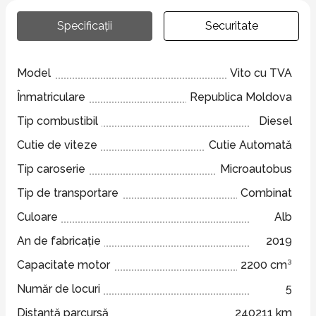
Specificații
Securitate
Model
Vito cu TVA
Înmatriculare
Republica Moldova
Tip combustibil
Diesel
Cutie de viteze
Cutie Automată
Tip caroserie
Microautobus
Tip de transportare
Combinat
Culoare
Alb
An de fabricație
2019
Capacitate motor
2200 cm³
Număr de locuri
5
Distanță parcursă
240211 km