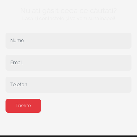
Nu ati găsit ceea ce căutati?
Lasă-ți contactele și va vom suna înapoi!
Trimite