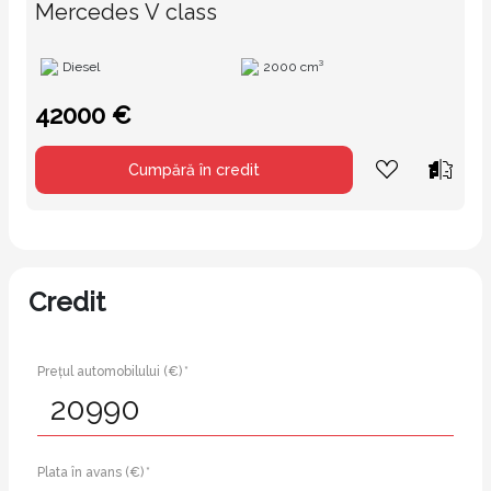
Mercedes V class
Diesel
2000 cm³
42000 €
Cumpără în credit
Credit
Prețul automobilului (€) *
Plata în avans (€) *