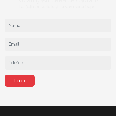
Nu ati găsit ceea ce căutati?
Lasă-ți contactele și va vom suna înapoi!
Trimite