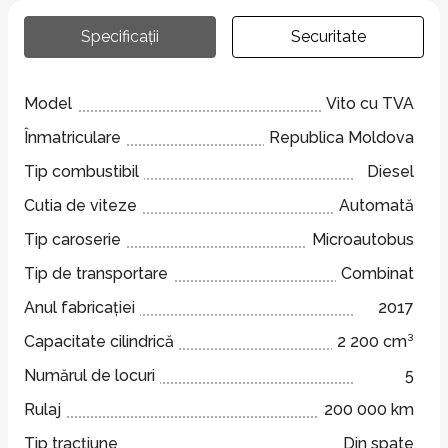
Specificații
Securitate
Model
Vito cu TVA
Înmatriculare
Republica Moldova
Tip combustibil
Diesel
Cutia de viteze
Automată
Tip caroserie
Microautobus
Tip de transportare
Combinat
Anul fabricației
2017
Capacitate cilindrică
2 200 cm³
Numărul de locuri
5
Rulaj
200 000 km
Tip tracțiune
Din spate