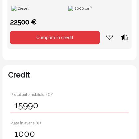
Diesel
2000 cm³
22500 €
Cumpără în credit
Credit
Prețul automobilului (€) *
Plata în avans (€) *