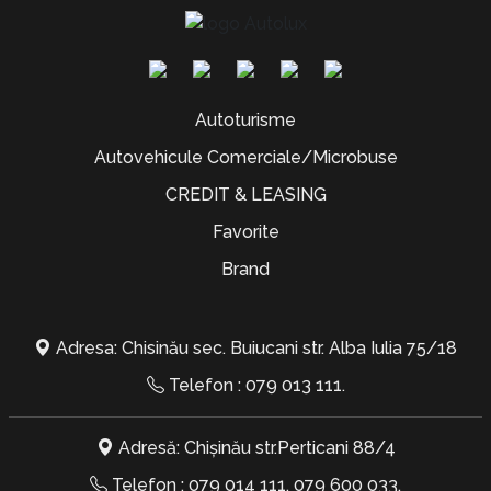
Autoturisme
Autovehicule Comerciale/Microbuse
CREDIT & LEASING
Favorite
Brand
Adresa: Chisinău sec. Buiucani str. Alba Iulia 75/18
Telefon :
079 013 111
.
Adresă: Chișinău str.Perticani 88/4
Telefon :
079 014 111
,
079 600 033
.