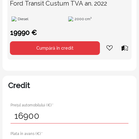
Ford Transit Custum TVA an. 2022
Diesel
2000 cm³
19990 €
Cumpără în credit
Credit
Prețul automobilului (€) *
Plata în avans (€) *