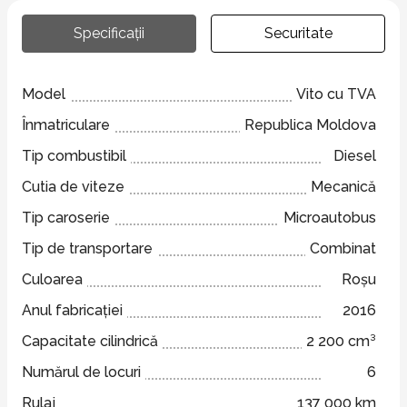
Specificații
Securitate
Model
Vito cu TVA
Înmatriculare
Republica Moldova
Tip combustibil
Diesel
Cutia de viteze
Mecanică
Tip caroserie
Microautobus
Tip de transportare
Combinat
Culoarea
Roșu
Anul fabricației
2016
Capacitate cilindrică
2 200 cm³
Numărul de locuri
6
Rulaj
137 000 km