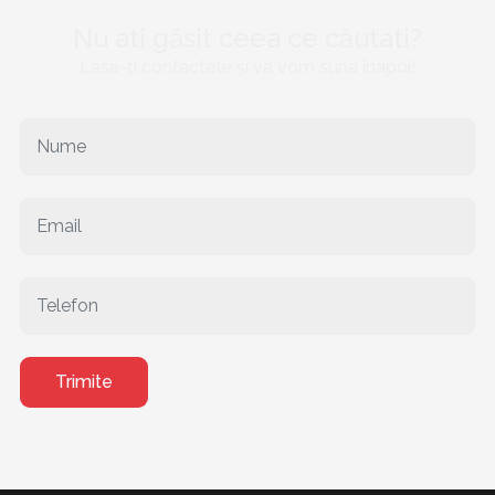
Nu ati găsit ceea ce căutati?
Lasă-ți contactele și va vom suna înapoi!
Trimite