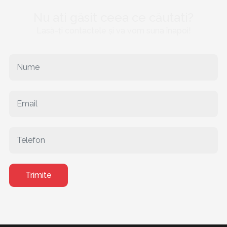
Nu ati găsit ceea ce căutati?
Lasă-ți contactele și va vom suna înapoi!
Trimite