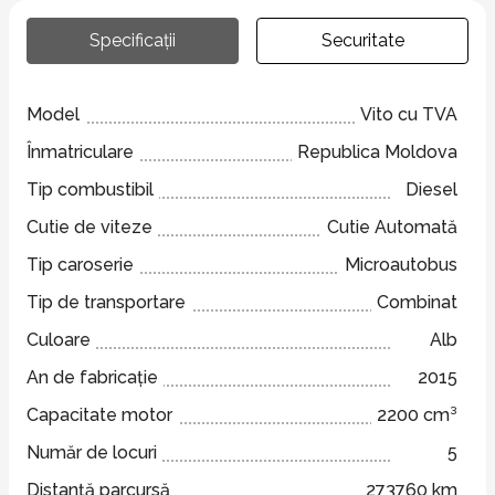
Specificații
Securitate
Model
Vito cu TVA
Înmatriculare
Republica Moldova
Tip combustibil
Diesel
Cutie de viteze
Cutie Automată
Tip caroserie
Microautobus
Tip de transportare
Combinat
Culoare
Alb
An de fabricație
2015
Capacitate motor
2200 cm³
Număr de locuri
5
Distanță parcursă
273760 km